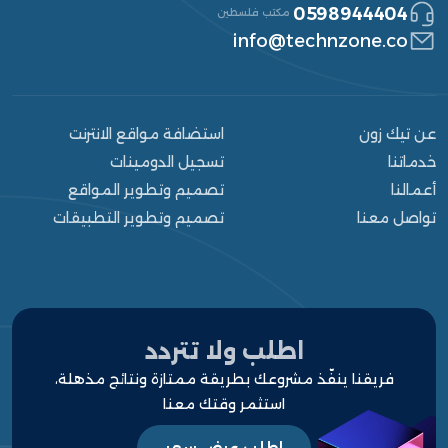
0598944404
مكتب فلسطين
info@technzone.co
عن تيك زون
استضافة مواقع الانترنت
خدماتنا
تسجيل الدومينات
أعمالنا
تصميم وتطوير المواقع
تواصل معنا
تصميم وتطوير التطبيقات
الرئيسية
من نحن
خدماتنا
اطلب ولا تتردد
فريقنا ينفّذ مشروعك بطريقة ممتازة ونتائج مذهلة،
أعمالنا
استثمر وقتك معنا
مشاريعنا