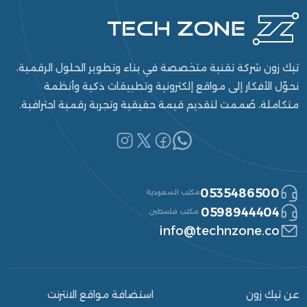
تيك زون شركة تقنية متخصصة في بناء وتطوير الحلول الرقمية،
نحوّل الأفكار إلى مواقع إلكترونية وتطبيقات ذكية وأنظمة
متكاملة، صُممت لتقديم قيمة حقيقية وتجربة رقمية احترافية.
0535486500
مكتب السعودية
0598944404
مكتب فلسطين
info@technzone.co
عن تيك زون
استضافة مواقع الانترنت