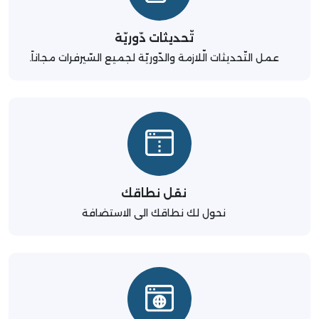
تّحديثات دّوريّة
عمل التّحديثات الّلازمة والدّوريّة لجميع السّيرفرات مجاناً.
نقل نطاقك
نحول لك نطاقك الى الاستضافة