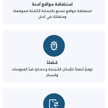
استضافة مواقع آمنة
استضافة مواقع تتمتع بالحماية الكاملة فموقعك
وملفاتك في آمان
مُضادُ
توفيرُ مُضادُ للرّسائل المُزعجة و حمايةٍ ضدّ الفيروسات
والسبام