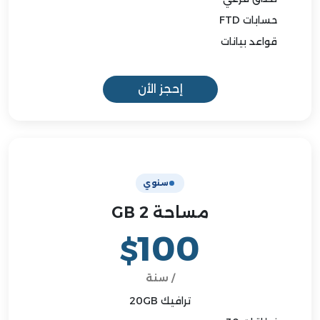
حسابات FTD
قواعد بيانات
إحجز الأن
سنوي
مساحة 2 GB
100
$
/ سنة
ترافيك 20GB